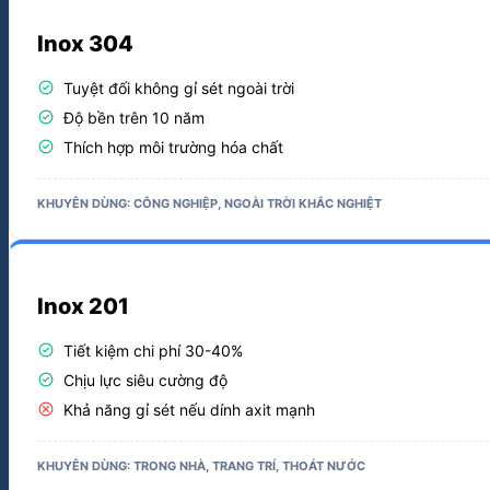
Inox 304
check_circle
Tuyệt đối không gỉ sét ngoài trời
check_circle
Độ bền trên 10 năm
check_circle
Thích hợp môi trường hóa chất
KHUYÊN DÙNG: CÔNG NGHIỆP, NGOÀI TRỜI KHẮC NGHIỆT
Inox 201
check_circle
Tiết kiệm chi phí 30-40%
check_circle
Chịu lực siêu cường độ
cancel
Khả năng gỉ sét nếu dính axit mạnh
KHUYÊN DÙNG: TRONG NHÀ, TRANG TRÍ, THOÁT NƯỚC