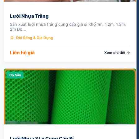
Lưới Nhựa Trắng
Sản xuất lưới nhựa trắng cung cấp giá sỉ Khổ 1m, 1.2m, 1.5m,
2m Độ...
home
Đời Sống & Gia Dụng
Liên hệ giá
Xem chi tiết →
Có Sẵn
Lưới Nhựa 3 Ly Cung Cấp Sỉ