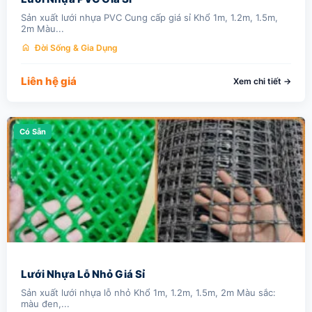
Sản xuất lưới nhựa PVC Cung cấp giá sỉ Khổ 1m, 1.2m, 1.5m,
2m Màu...
home
Đời Sống & Gia Dụng
Liên hệ giá
Xem chi tiết →
Có Sẵn
Lưới Nhựa Lỗ Nhỏ Giá Sỉ
Sản xuất lưới nhựa lỗ nhỏ Khổ 1m, 1.2m, 1.5m, 2m Màu sắc:
màu đen,...