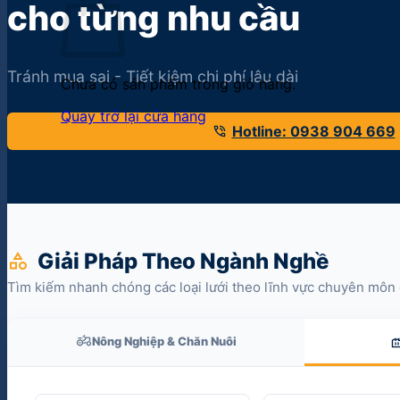
cho từng nhu cầu
Tránh mua sai - Tiết kiệm chi phí lâu dài
Chưa có sản phẩm trong giỏ hàng.
Quay trở lại cửa hàng
phone_in_talk
Hotline: 0938 904 669
Giải Pháp Theo Ngành Nghề
category
Tìm kiếm nhanh chóng các loại lưới theo lĩnh vực chuyên môn 
agriculture
fact
Nông Nghiệp & Chăn Nuôi