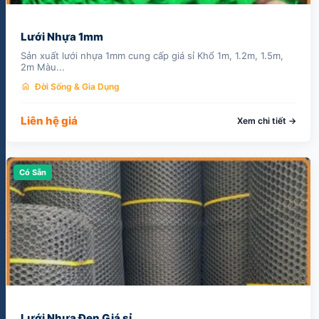
Lưới Nhựa 1mm
Sản xuất lưới nhựa 1mm cung cấp giá sỉ Khổ 1m, 1.2m, 1.5m,
2m Màu...
home
Đời Sống & Gia Dụng
Liên hệ giá
Xem chi tiết →
Có Sẵn
Lưới Nhựa Đen Giá sỉ