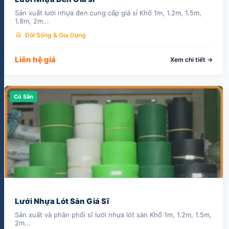
Sản xuất lưới nhựa đen cung cấp giá sỉ Khổ 1m, 1.2m, 1.5m,
1.8m, 2m...
home
Đời Sống & Gia Dụng
Liên hệ giá
Xem chi tiết →
Có Sẵn
Lưới Nhựa Lót Sàn Giá Sĩ
Sản xuất và phân phối sĩ lưới nhựa lót sàn Khổ 1m, 1.2m, 1.5m,
2m...