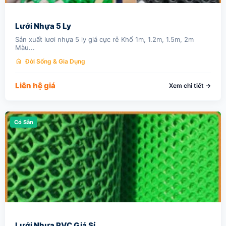
Lưới Nhựa 5 Ly
Sản xuất lươi nhựa 5 ly giá cực rẻ Khổ 1m, 1.2m, 1.5m, 2m
Màu...
home
Đời Sống & Gia Dụng
Liên hệ giá
Xem chi tiết →
Có Sẵn
Lưới Nhựa PVC Giá Sỉ