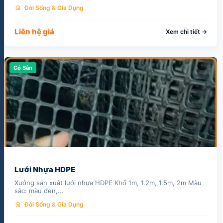
home
Đời Sống & Gia Dụng
Liên hệ giá
Xem chi tiết →
Có Sẵn
Lưới Nhựa HDPE
Xưởng sản xuất lưới nhựa HDPE Khổ 1m, 1.2m, 1.5m, 2m Màu
sắc: màu đen,...
home
Đời Sống & Gia Dụng