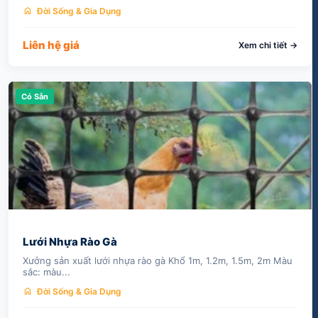
home
Đời Sống & Gia Dụng
Liên hệ giá
Xem chi tiết →
Có Sẵn
Lưới Nhựa Rào Gà
Xưởng sản xuất lưới nhựa rào gà Khổ 1m, 1.2m, 1.5m, 2m Màu
sắc: màu...
home
Đời Sống & Gia Dụng