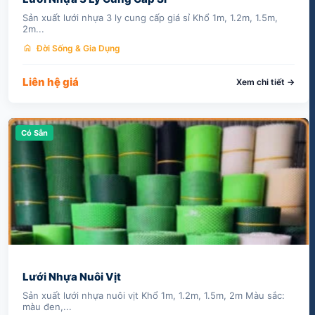
Sản xuất lưới nhựa 3 ly cung cấp giá sỉ Khổ 1m, 1.2m, 1.5m,
2m...
home
Đời Sống & Gia Dụng
Liên hệ giá
Xem chi tiết →
Có Sẵn
Lưới Nhựa Nuôi Vịt
Sản xuất lưới nhựa nuôi vịt Khổ 1m, 1.2m, 1.5m, 2m Màu sắc:
màu đen,...