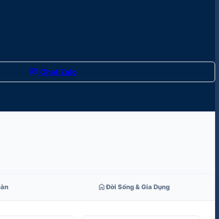
chat
Chat Zalo
home
oàn
Đời Sống & Gia Dụng