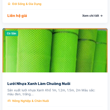
home
Đời Sống & Gia Dụng
Liên hệ giá
Xem chi tiết →
Có Sẵn
Lưới Nhựa Xanh Làm Chuồng Nuôi
Sản xuất lưới nhựa Xanh Khổ 1m, 1.2m, 1.5m, 2m Màu sắc:
màu đen, trắng...
agriculture
Nông Nghiệp & Chăn Nuôi