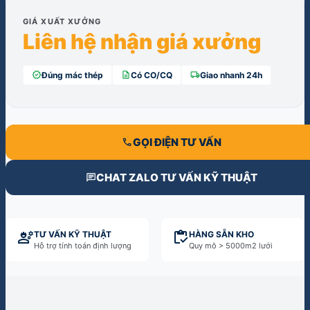
GIÁ XUẤT XƯỞNG
Liên hệ nhận giá xưởng
verified
description
local_shipping
Đúng mác thép
Có CO/CQ
Giao nhanh 24h
call
GỌI ĐIỆN TƯ VẤN
chat
CHAT ZALO TƯ VẤN KỸ THUẬT
engineering
inventory
TƯ VẤN KỸ THUẬT
HÀNG SẴN KHO
Hỗ trợ tính toán định lượng
Quy mô > 5000m2 lưới