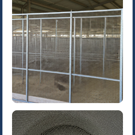
Hàng rào & Trang trí nội
thất
NÔNG NGHIỆP
Chuồng trại chăn nuôi
chất lượng cao