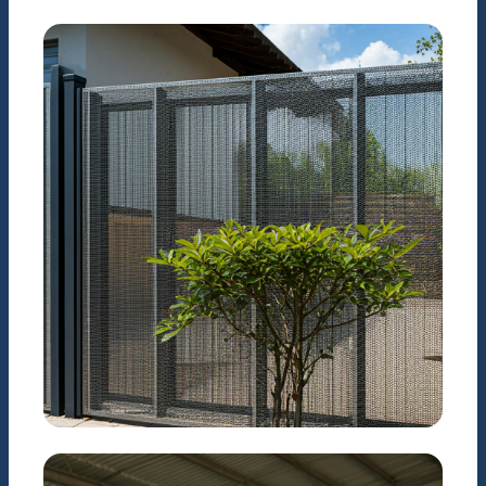
CÔNG NGHIỆP
Hệ thống lọc nước & Hóa
chất
KIẾN TRÚC