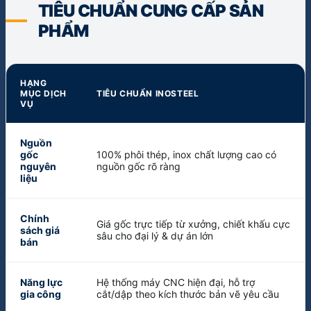
TIÊU CHUẨN CUNG CẤP SẢN
PHẨM
HẠNG
MỤC DỊCH
TIÊU CHUẨN INOSTEEL
VỤ
Nguồn
gốc
100% phôi thép, inox chất lượng cao có
nguyên
nguồn gốc rõ ràng
liệu
Chính
Giá gốc trực tiếp từ xưởng, chiết khấu cực
sách giá
sâu cho đại lý & dự án lớn
bán
Năng lực
Hệ thống máy CNC hiện đại, hỗ trợ
gia công
cắt/dập theo kích thước bản vẽ yêu cầu