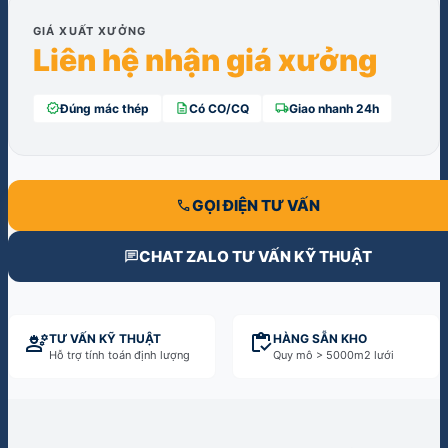
GIÁ XUẤT XƯỞNG
Liên hệ nhận giá xưởng
verified
description
local_shipping
Đúng mác thép
Có CO/CQ
Giao nhanh 24h
call
GỌI ĐIỆN TƯ VẤN
chat
CHAT ZALO TƯ VẤN KỸ THUẬT
engineering
inventory
TƯ VẤN KỸ THUẬT
HÀNG SẴN KHO
Hỗ trợ tính toán định lượng
Quy mô > 5000m2 lưới