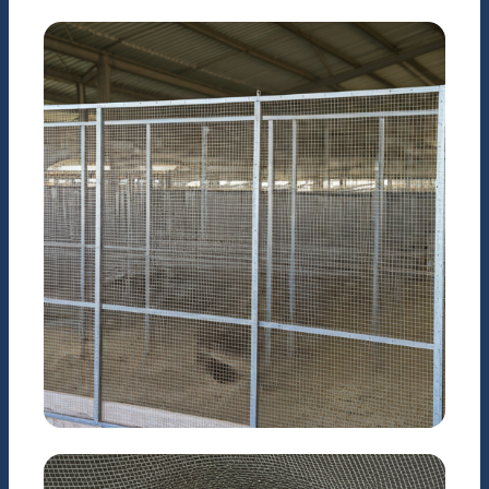
KIẾN TRÚC
Hàng rào & Trang trí nội
thất
NÔNG NGHIỆP