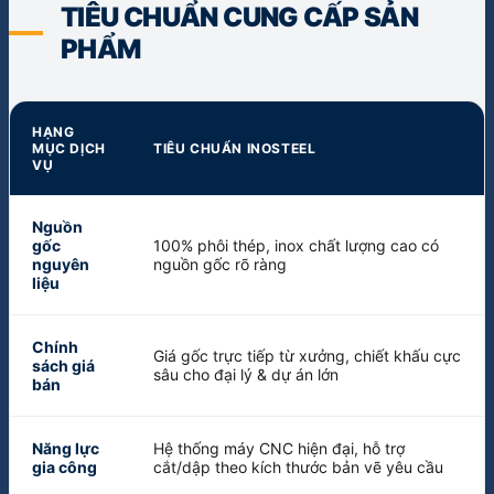
TIÊU CHUẨN CUNG CẤP SẢN
PHẨM
HẠNG
MỤC DỊCH
TIÊU CHUẨN INOSTEEL
VỤ
Nguồn
gốc
100% phôi thép, inox chất lượng cao có
nguyên
nguồn gốc rõ ràng
liệu
Chính
Giá gốc trực tiếp từ xưởng, chiết khấu cực
sách giá
sâu cho đại lý & dự án lớn
bán
Năng lực
Hệ thống máy CNC hiện đại, hỗ trợ
gia công
cắt/dập theo kích thước bản vẽ yêu cầu