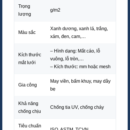
Trọng
g/m2
lượng
Xanh dương, xanh lá, trắng,
Màu sắc
xám, đen, cam,…
– Hình dạng: Mắt cáo, lỗ
Kích thước
vuông, lỗ tròn,…
mắt lưới
– Kích thước: mm hoặc mesh
May viền, bấm khuy, may dây
Gia công
bẹ
Khả năng
Chống tia UV, chống cháy
chống chịu
Tiêu chuẩn
ISO, ASTM, TCVN,…