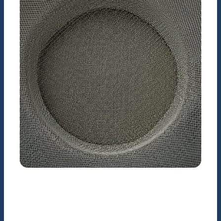
Chuồng trại chăn nuôi
chất lượng cao
KỸ THUẬT
Sàng lọc nguyên liệu &
Linh kiện