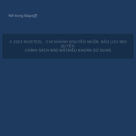
Mở trong Maps
© 2024 INOSTEEL - CHI NHÁNH NGUYÊN MUÔN. BẢO LƯU MỌI
QUYỀN.
CHÍNH SÁCH BẢO MẬT
ĐIỀU KHOẢN SỬ DỤNG