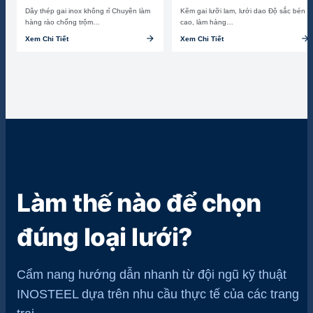
Dây thép gai inox không rỉ Chuyên làm
Kẽm gai lưỡi lam, lưới dao Độ sắc bén
hàng rào chống trộm…
cao, làm hàng…
arrow_forward
arrow_forward
Xem Chi Tiết
Xem Chi Tiết
Làm thế nào để chọn
đúng loại lưới?
Cẩm nang hướng dẫn nhanh từ đội ngũ kỹ thuật
INOSTEEL dựa trên nhu cầu thực tế của các trang