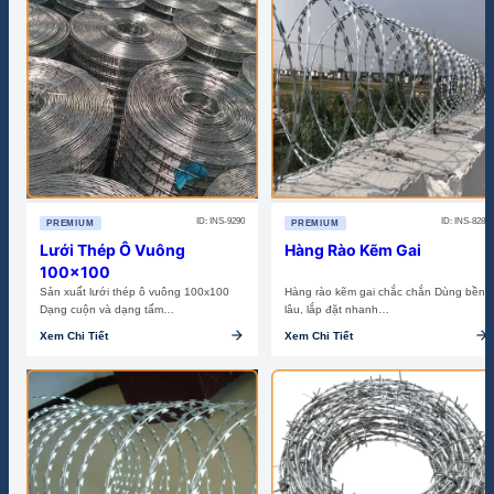
ID: INS-9290
ID: INS-8285
PREMIUM
PREMIUM
Lưới Thép Ô Vuông
Hàng Rào Kẽm Gai
100×100
Sản xuất lưới thép ô vuông 100x100
Hàng rào kẽm gai chắc chắn Dùng bền
Dạng cuộn và dạng tấm…
lâu, lắp đặt nhanh…
arrow_forward
arrow_forward
Xem Chi Tiết
Xem Chi Tiết