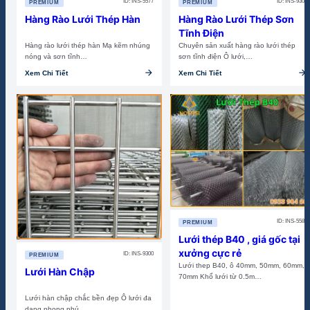
ID: INS-5577
ID: INS-9301
PREMIUM
PREMIUM
Hàng Rào Lưới Thép Hàn
Hàng Rào Lưới Thép Sơn
Tĩnh Điện
Hàng rào lưới thép hàn Mạ kẽm nhúng
Chuyên sản xuất hàng rào lưới thép
nóng và sơn tĩnh…
sơn tĩnh điện Ô lưới,…
arrow_forward
arrow_forward
Xem Chi Tiết
Xem Chi Tiết
ID: INS-5585
PREMIUM
Lưới thép B40 , giá gốc tại
xưởng cực rẻ
ID: INS-9300
PREMIUM
Lưới thep B40, ô 40mm, 50mm, 60mm,
Lưới Hàn Chập
70mm Khổ lưới từ 0.5m…
Lưới hàn chập chắc bền đẹp Ô lưới đa
dạng phong phú…