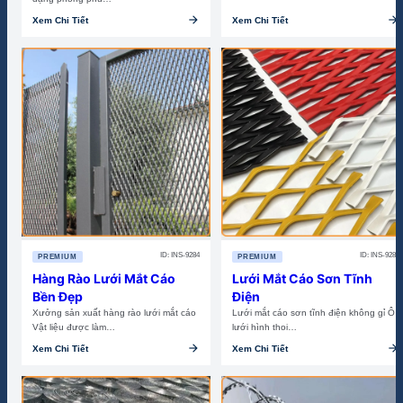
arrow_forward
arrow_forward
Xem Chi Tiết
Xem Chi Tiết
ID: INS-9284
ID: INS-9283
PREMIUM
PREMIUM
Hàng Rào Lưới Mắt Cáo
Lưới Mắt Cáo Sơn Tĩnh
Bền Đẹp
Điện
Xưởng sản xuất hàng rào lưới mắt cáo
Lưới mắt cáo sơn tĩnh điện không gỉ Ô
Vật liệu được làm…
lưới hình thoi…
arrow_forward
arrow_forward
Xem Chi Tiết
Xem Chi Tiết