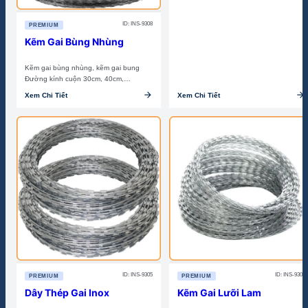
ID: INS-9308
PREMIUM
Kẽm Gai Bùng Nhùng
Kẽm gai bùng nhùng, kẽm gai bung
Đường kính cuộn 30cm, 40cm,…
arrow_forward
arrow_forward
Xem Chi Tiết
Xem Chi Tiết
ID: INS-9305
ID: INS-9309
PREMIUM
PREMIUM
Dây Thép Gai Inox
Kẽm Gai Lưỡi Lam