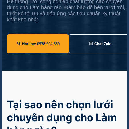
Hệ thống lưới công nghiệp chất lượng cao chuyên
dụng cho Làm hàng rào. Đảm bảo độ bền vượt trội,
thiết kế tối ưu và đáp ứng các tiêu chuẩn kỹ thuật
khắt khe nhất.
phone_in_talk
chat
Hotline: 0938 904 669
Chat Zalo
Tại sao nên chọn lưới
chuyên dụng cho Làm