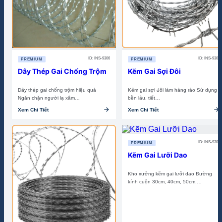
ID: INS-9306
ID: INS-9307
PREMIUM
PREMIUM
Dây Thép Gai Chống Trộm
Kẽm Gai Sợi Đôi
Dây thép gai chống trộm hiệu quả
Kẽm gai sợi đôi làm hàng rào Sử dụng
Ngăn chặn người lạ xâm…
bền lâu, tiết…
arrow_forward
arrow_forward
Xem Chi Tiết
Xem Chi Tiết
ID: INS-9304
PREMIUM
Kẽm Gai Lưỡi Dao
Kho xưởng kẽm gai lưỡi dao Đường
kính cuộn 30cm, 40cm, 50cm,…