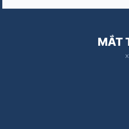
MẮT 
X