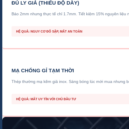
ĐỦ LY GIẢ (THIẾU ĐỘ DÀY)
Báo 2mm nhưng thực tế chỉ 1.7mm. Tiết kiệm 15% nguyên liệu n
HỆ QUẢ: NGUY CƠ ĐỔ SẬP, MẤT AN TOÀN
MẠ CHỐNG GỈ TẠM THỜI
Thép thường mạ kẽm giả inox. Sáng bóng lúc mới mua nhưng bo
HỆ QUẢ: MẤT UY TÍN VỚI CHỦ ĐẦU TƯ