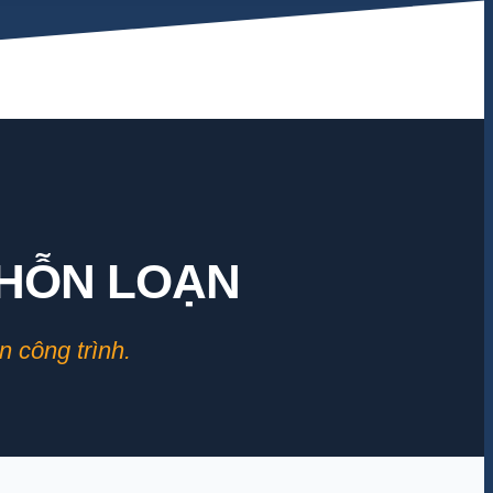
 HỖN LOẠN
n công trình.