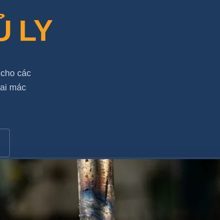
Ủ LY
 cho các
sai mác