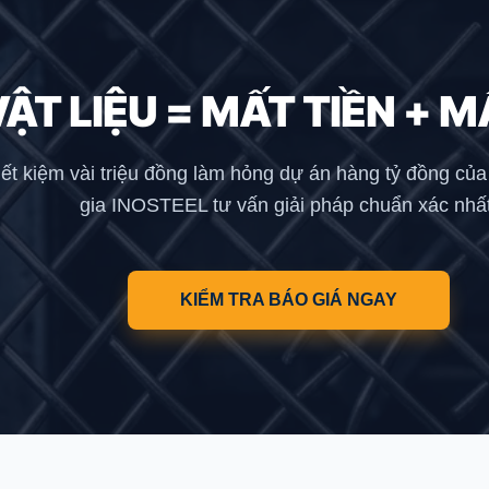
VẬT LIỆU = MẤT TIỀN + M
iết kiệm vài triệu đồng làm hỏng dự án hàng tỷ đồng củ
gia INOSTEEL tư vấn giải pháp chuẩn xác nhất
KIỂM TRA BÁO GIÁ NGAY