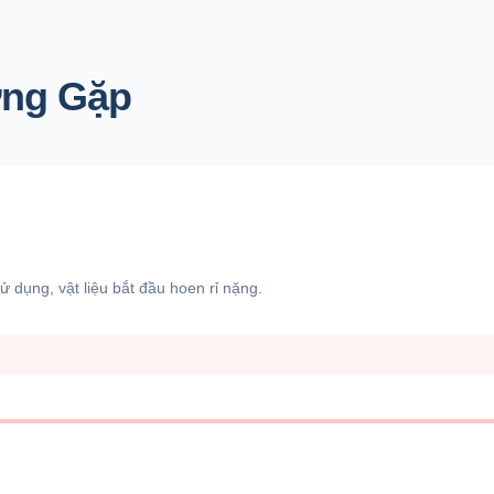
ờng Gặp
 dụng, vật liệu bắt đầu hoen rỉ nặng.