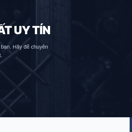
ẤT UY TÍN
a bạn. Hãy để chuyên
.