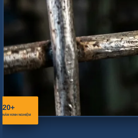
20+
NĂM KINH NGHIỆM