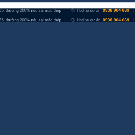
support_agent
0938 904 669
Bồi thường 200% nếu sai mác thép
Hotline dự án:
|
support_agent
0938 904 669
Bồi thường 200% nếu sai mác thép
Hotline dự án:
|