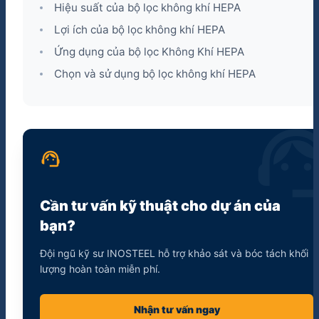
Hiệu suất của bộ lọc không khí HEPA
Lợi ích của bộ lọc không khí HEPA
Ứng dụng của bộ lọc Không Khí HEPA
Chọn và sử dụng bộ lọc không khí HEPA
support_a
support_agent
Cần tư vấn kỹ thuật cho dự án của
bạn?
Đội ngũ kỹ sư INOSTEEL hỗ trợ khảo sát và bóc tách khối
lượng hoàn toàn miễn phí.
Nhận tư vấn ngay