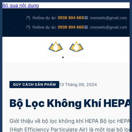
Bỏ qua nội dung
support_agent
mail
0938 904 669
Hotline dự án:
inosteels@gmail.com
support_agent
mail
0938 904 669
Hotline dự án:
inosteels@gmail.com
SẢN PHẨM
GIẢI PHÁP
KIẾN THỨC
VỀ CHÚNG TÔI
LIÊN HỆ
13 Tháng 09, 2024
QUY CÁCH SẢN PHẨM
0
BÁO GIÁ NGAY
Bộ Lọc Không Khí HEP
0
GIỎ HÀNG
Chưa có sản phẩm
Quay trở lại
Giới thiệu về bộ lọc không khí HEPA Bộ lọc HEPA
trong giỏ hàng.
cửa hàng
(High Efficiency Particulate Air) là một loại bộ lọc