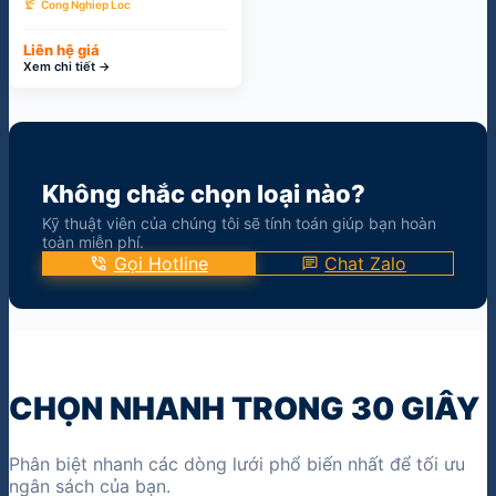
precision_manufacturing
Cong Nghiep Loc
Liên hệ giá
Xem chi tiết →
Không chắc chọn loại nào?
Kỹ thuật viên của chúng tôi sẽ tính toán giúp bạn hoàn
toàn miễn phí.
phone_in_talk
Gọi Hotline
chat
Chat Zalo
CHỌN NHANH TRONG 30 GIÂY
Phân biệt nhanh các dòng lưới phổ biến nhất để tối ưu
ngân sách của bạn.