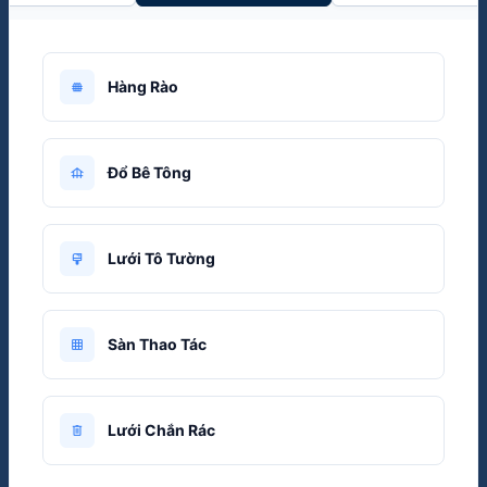
Hàng Rào
fence
Đổ Bê Tông
foundation
Lưới Tô Tường
format_paint
Sàn Thao Tác
grid_on
Lưới Chắn Rác
delete_outline