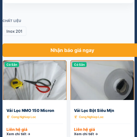
CHẤT LIỆU
Inox 201
Nhận báo giá ngay
Có Sẵn
Có Sẵn
Vải Lọc NMO 150 Micron
Vải Lọc Bột Siêu Mịn
precision_manufacturing
precision_manufacturing
Cong Nghiep Loc
Cong Nghiep Loc
Liên hệ giá
Liên hệ giá
Xem chi tiết →
Xem chi tiết →