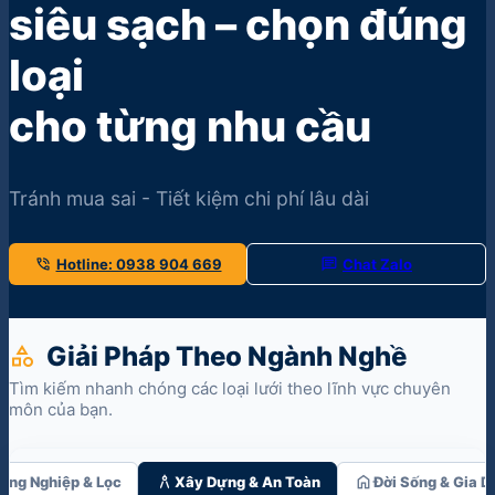
siêu sạch – chọn đúng
loại
cho từng nhu cầu
Tránh mua sai - Tiết kiệm chi phí lâu dài
phone_in_talk
chat
Hotline: 0938 904 669
Chat Zalo
Giải Pháp Theo Ngành Nghề
category
Tìm kiếm nhanh chóng các loại lưới theo lĩnh vực chuyên
môn của bạn.
architecture
home
ông Nghiệp & Lọc
Xây Dựng & An Toàn
Đời Sống & Gia D