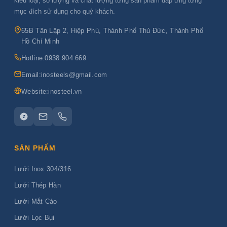
kiểu loại, số lượng và chất lượng từng sản phẩm đáp ứng từng
mục đích sử dụng cho quý khách.
65B Tân Lập 2, Hiệp Phú, Thành Phố Thủ Đức, Thành Phố
Hồ Chí Minh
Hotline:
0938 904 669
Email:
inosteels@gmail.com
Website:
inosteel.vn
Z
SẢN PHẨM
Lưới Inox 304/316
Lưới Thép Hàn
Lưới Mắt Cáo
Lưới Lọc Bụi