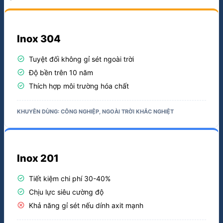
Inox 304
check_circle
Tuyệt đối không gỉ sét ngoài trời
check_circle
Độ bền trên 10 năm
check_circle
Thích hợp môi trường hóa chất
KHUYÊN DÙNG: CÔNG NGHIỆP, NGOÀI TRỜI KHẮC NGHIỆT
Inox 201
check_circle
Tiết kiệm chi phí 30-40%
check_circle
Chịu lực siêu cường độ
cancel
Khả năng gỉ sét nếu dính axit mạnh