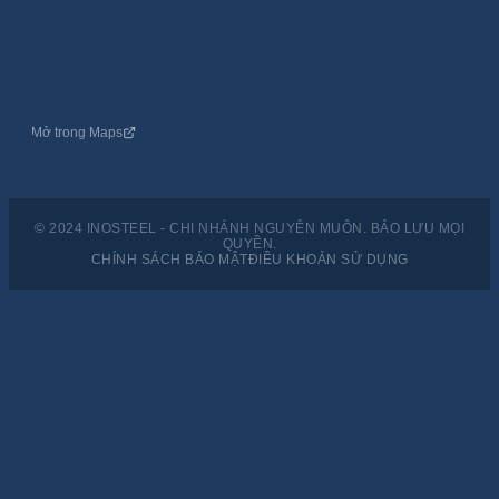
Mở trong Maps
© 2024 INOSTEEL - CHI NHÁNH NGUYÊN MUÔN. BẢO LƯU MỌI
QUYỀN.
CHÍNH SÁCH BẢO MẬT
ĐIỀU KHOẢN SỬ DỤNG