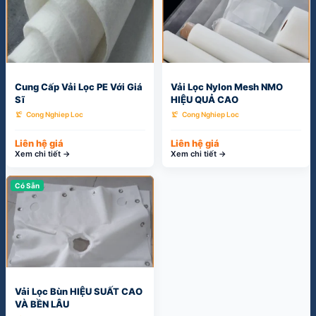
Cung Cấp Vải Lọc PE Với Giá
Vải Lọc Nylon Mesh NMO
Sĩ
HIỆU QUẢ CAO
precision_manufacturing
precision_manufacturing
Cong Nghiep Loc
Cong Nghiep Loc
Liên hệ giá
Liên hệ giá
Xem chi tiết →
Xem chi tiết →
Có Sẵn
Vải Lọc Bùn HIỆU SUẤT CAO
VÀ BỀN LÂU