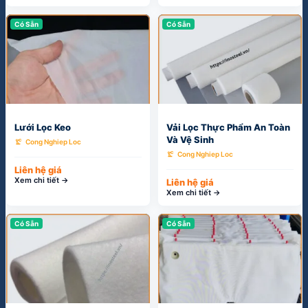
Có Sẵn
Có Sẵn
Lưới Lọc Keo
Vải Lọc Thực Phẩm An Toàn
Và Vệ Sinh
precision_manufacturing
Cong Nghiep Loc
precision_manufacturing
Cong Nghiep Loc
Liên hệ giá
Xem chi tiết →
Liên hệ giá
Xem chi tiết →
Có Sẵn
Có Sẵn