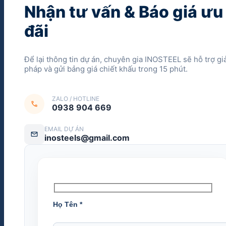
Nhận tư vấn & Báo giá ưu
đãi
Để lại thông tin dự án, chuyên gia INOSTEEL sẽ hỗ trợ giả
pháp và gửi bảng giá chiết khấu trong 15 phút.
ZALO / HOTLINE
call
0938 904 669
EMAIL DỰ ÁN
mail
inosteels@gmail.com
Họ Tên
*