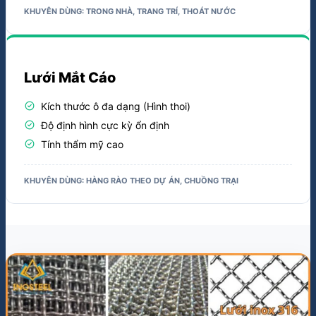
KHUYÊN DÙNG: TRONG NHÀ, TRANG TRÍ, THOÁT NƯỚC
Lưới Mắt Cáo
check_circle
Kích thước ô đa dạng (Hình thoi)
check_circle
Độ định hình cực kỳ ổn định
check_circle
Tính thẩm mỹ cao
KHUYÊN DÙNG: HÀNG RÀO THEO DỰ ÁN, CHUỒNG TRẠI