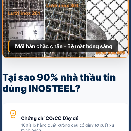
Mối hàn chắc chắn - Bề mặt bóng sáng
Tại sao 90% nhà thầu tin
dùng INOSTEEL?
workspace_premium
Chứng chỉ CO/CQ Đầy đủ
100% lô hàng xuất xưởng đều có giấy tờ xuất xứ
minh bạch.