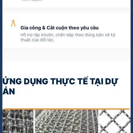
architecture
Gia công & Cắt cuộn theo yêu cầu
Hỗ trợ rập khuôn, chấn dập theo đúng bản vẽ kỹ
thuật của đối tác.
ỨNG DỤNG THỰC TẾ TẠI DỰ
ÁN