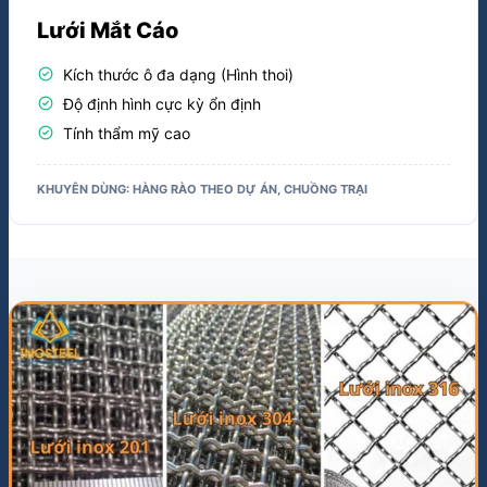
check_circle
Độ định hình cực kỳ ổn định
check_circle
Tính thẩm mỹ cao
KHUYÊN DÙNG: HÀNG RÀO THEO DỰ ÁN, CHUỒNG TRẠI
Mối hàn chắc chắn - Bề mặt bóng sáng