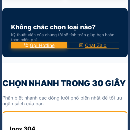
Không chắc chọn loại nào?
Kỹ thuật viên của chúng tôi sẽ tính toán giúp bạn hoàn
toàn miễn phí.
phone_in_talk
Gọi Hotline
chat
Chat Zalo
CHỌN NHANH TRONG 30 GIÂY
Phân biệt nhanh các dòng lưới phổ biến nhất để tối ưu
ngân sách của bạn.
Inox 304
check_circle
Tuyệt đối không gỉ sét ngoài trời
check_circle
Độ bền trên 10 năm