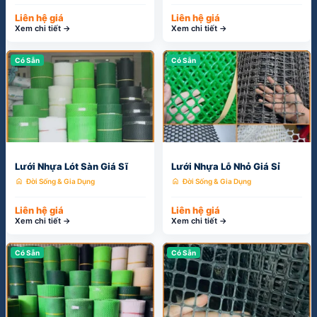
Có Sẵn
Có Sẵn
Lưới Nhựa Lót Sàn Giá Sĩ
Lưới Nhựa Lỗ Nhỏ Giá Sỉ
home
home
Đời Sống & Gia Dụng
Đời Sống & Gia Dụng
Liên hệ giá
Liên hệ giá
Xem chi tiết →
Xem chi tiết →
Có Sẵn
Có Sẵn
Lưới Nhựa Nuôi Vịt
Lưới Nhựa HDPE