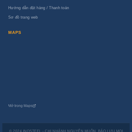
MAPS
Mở trong Maps
© 2024 INOSTEEL - CHI NHÁNH NGUYÊN MUÔN. BẢO LƯU MỌI
QUYỀN.
CHÍNH SÁCH BẢO MẬT
ĐIỀU KHOẢN SỬ DỤNG