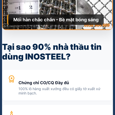
Tại sao 90% nhà thầu tin
dùng INOSTEEL?
workspace_premium
Chứng chỉ CO/CQ Đầy đủ
100% lô hàng xuất xưởng đều có giấy tờ xuất xứ
minh bạch.
architecture
Gia công & Cắt cuộn theo yêu cầu
Hỗ trợ rập khuôn, chấn dập theo đúng bản vẽ kỹ
thuật của đối tác.