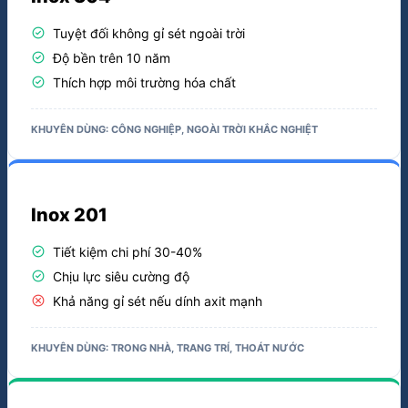
check_circle
Thích hợp môi trường hóa chất
KHUYÊN DÙNG: CÔNG NGHIỆP, NGOÀI TRỜI KHẮC NGHIỆT
Inox 201
check_circle
Tiết kiệm chi phí 30-40%
check_circle
Chịu lực siêu cường độ
cancel
Khả năng gỉ sét nếu dính axit mạnh
KHUYÊN DÙNG: TRONG NHÀ, TRANG TRÍ, THOÁT NƯỚC
Lưới Mắt Cáo
check_circle
Kích thước ô đa dạng (Hình thoi)