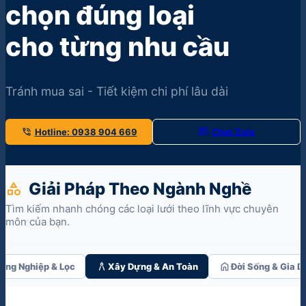
chọn đúng loại
cho từng nhu cầu
Tránh mua sai - Tiết kiệm chi phí lâu dài
phone_in_talk
chat
Hotline: 0938 904 669
Chat Zalo
Giải Pháp Theo Ngành Nghề
category
Tìm kiếm nhanh chóng các loại lưới theo lĩnh vực chuyên
môn của bạn.
architecture
home
hiệp & Lọc
Xây Dựng & An Toàn
Đời Sống & Gia Dụng