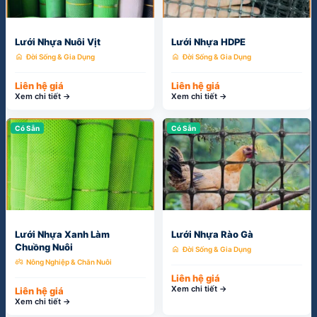
home
home
Đời Sống & Gia Dụng
Đời Sống & Gia Dụng
Liên hệ giá
Liên hệ giá
Xem chi tiết →
Xem chi tiết →
Có Sẵn
Có Sẵn
Lưới Nhựa Xanh Làm
Lưới Nhựa Rào Gà
Chuồng Nuôi
home
Đời Sống & Gia Dụng
agriculture
Nông Nghiệp & Chăn Nuôi
Liên hệ giá
Xem chi tiết →
Liên hệ giá
Xem chi tiết →