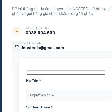
ZALO / HOTLINE
call
0938 904 669
EMAIL DỰ ÁN
mail
inosteels@gmail.com
Họ Tên
*
Số Điện Thoại
*