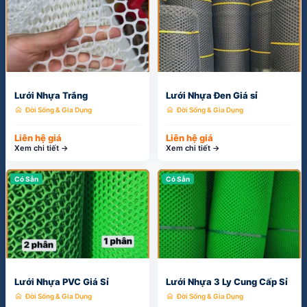
Lưới Nhựa Trắng
Lưới Nhựa Đen Giá sỉ
home
home
Đời Sống & Gia Dụng
Đời Sống & Gia Dụng
Liên hệ giá
Liên hệ giá
Xem chi tiết →
Xem chi tiết →
Có Sẵn
Có Sẵn
Lưới Nhựa PVC Giá Sỉ
Lưới Nhựa 3 Ly Cung Cấp Sỉ
home
home
Đời Sống & Gia Dụng
Đời Sống & Gia Dụng
Liên hệ giá
Liên hệ giá
Xem chi tiết →
Xem chi tiết →