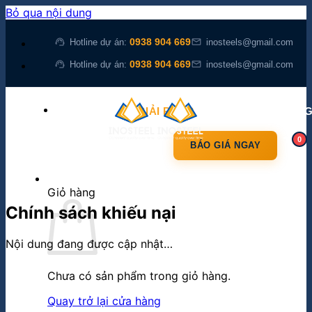
Bỏ qua nội dung
support_agent
mail
0938 904 669
Hotline dự án:
inosteels@gmail.com
support_agent
mail
0938 904 669
Hotline dự án:
inosteels@gmail.com
SẢN PHẨM
GIẢI PHÁP
KIẾN THỨC
VỀ CHÚNG
0
BÁO GIÁ NGAY
0
Giỏ hàng
Chính sách khiếu nại
Nội dung đang được cập nhật…
Chưa có sản phẩm trong giỏ hàng.
Quay trở lại cửa hàng