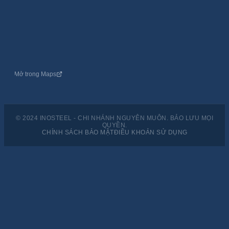
Mở trong Maps
© 2024 INOSTEEL - CHI NHÁNH NGUYÊN MUÔN. BẢO LƯU MỌI
QUYỀN.
CHÍNH SÁCH BẢO MẬT
ĐIỀU KHOẢN SỬ DỤNG