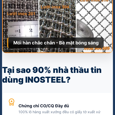
Mối hàn chắc chắn - Bề mặt bóng sáng
Tại sao 90% nhà thầu tin
dùng INOSTEEL?
workspace_premium
Chứng chỉ CO/CQ Đầy đủ
100% lô hàng xuất xưởng đều có giấy tờ xuất xứ