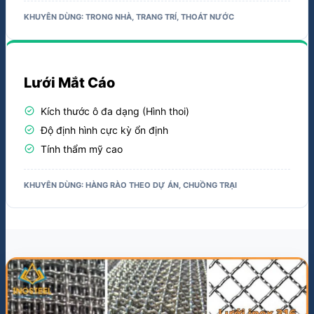
KHUYÊN DÙNG: TRONG NHÀ, TRANG TRÍ, THOÁT NƯỚC
Lưới Mắt Cáo
check_circle
Kích thước ô đa dạng (Hình thoi)
check_circle
Độ định hình cực kỳ ổn định
check_circle
Tính thẩm mỹ cao
KHUYÊN DÙNG: HÀNG RÀO THEO DỰ ÁN, CHUỒNG TRẠI