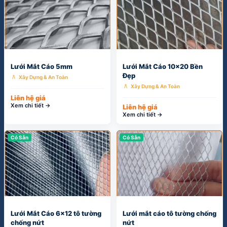
Lưới Mắt Cáo 5mm
Lưới Mắt Cáo 10x20 Bền
Đẹp
architecture
Xây Dựng & An Toàn
architecture
Xây Dựng & An Toàn
Liên hệ giá
Xem chi tiết →
Liên hệ giá
Xem chi tiết →
Có Sẵn
Có Sẵn
Lưới Mắt Cáo 6x12 tô tường
Lưới mắt cáo tô tường chống
chống nứt
nứt