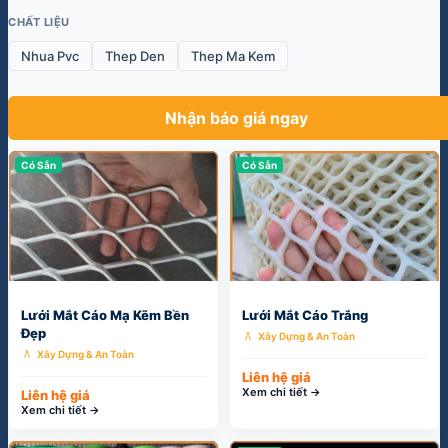
CHẤT LIỆU
Nhua Pvc
Thep Den
Thep Ma Kem
Nhận báo giá ngay
Có Sẵn
Có Sẵn
Lưới Mắt Cáo Mạ Kẽm Bền
Lưới Mắt Cáo Trắng
Đẹp
architecture
Xây Dựng & An Toàn
architecture
Xây Dựng & An Toàn
Liên hệ giá
Xem chi tiết →
Liên hệ giá
Xem chi tiết →