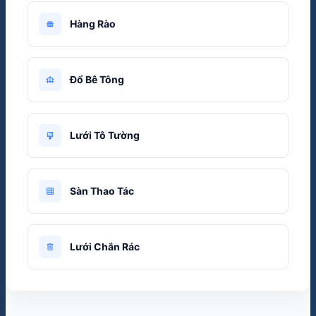
Hàng Rào
fence
Đổ Bê Tông
foundation
Lưới Tô Tường
format_paint
Sàn Thao Tác
grid_on
Lưới Chắn Rác
delete_outline