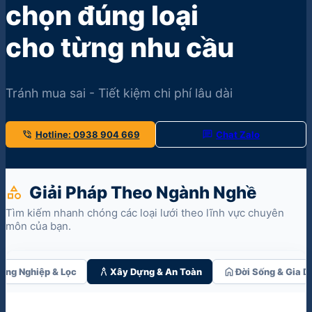
chọn đúng loại
cho từng nhu cầu
Tránh mua sai - Tiết kiệm chi phí lâu dài
phone_in_talk
chat
Hotline: 0938 904 669
Chat Zalo
Giải Pháp Theo Ngành Nghề
category
Tìm kiếm nhanh chóng các loại lưới theo lĩnh vực chuyên
môn của bạn.
architecture
home
ông Nghiệp & Lọc
Xây Dựng & An Toàn
Đời Sống & Gia D