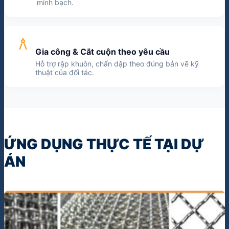
minh bạch.
architecture
Gia công & Cắt cuộn theo yêu cầu
Hỗ trợ rập khuôn, chấn dập theo đúng bản vẽ kỹ
thuật của đối tác.
ỨNG DỤNG THỰC TẾ TẠI DỰ
ÁN