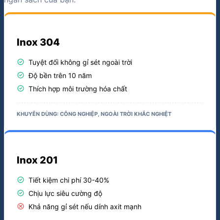
Inox 304
check_circle
Tuyệt đối không gỉ sét ngoài trời
check_circle
Độ bền trên 10 năm
check_circle
Thích hợp môi trường hóa chất
KHUYÊN DÙNG: CÔNG NGHIỆP, NGOÀI TRỜI KHẮC NGHIỆT
Inox 201
check_circle
Tiết kiệm chi phí 30-40%
check_circle
Chịu lực siêu cường độ
cancel
Khả năng gỉ sét nếu dính axit mạnh