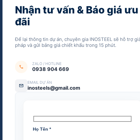
Nhận tư vấn & Báo giá ưu
đãi
Để lại thông tin dự án, chuyên gia INOSTEEL sẽ hỗ trợ giả
pháp và gửi bảng giá chiết khấu trong 15 phút.
ZALO / HOTLINE
call
0938 904 669
EMAIL DỰ ÁN
mail
inosteels@gmail.com
Họ Tên
*