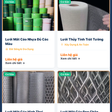
Có Sẵn
Có Sẵn
Lưới Mắt Cáo Nhựa Đủ Các
Lưới Thủy Tinh Trát Tường
Màu
architecture
Xây Dựng & An Toàn
home
Đời Sống & Gia Dụng
Liên hệ giá
Xem chi tiết →
Liên hệ giá
Xem chi tiết →
Có Sẵn
Có Sẵn
Lưới Mắt Cáo Hình Thoi
Lưới Mắt Cáo Đen Chắn