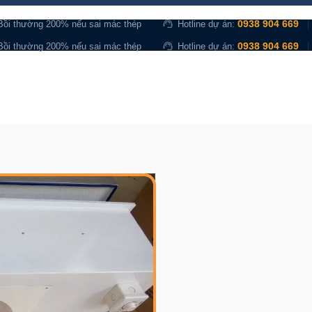
support_agent
0938 904 669
Bồi thường 200% nếu sai mác thép
Hotline dự án:
|
support_agent
0938 904 669
Bồi thường 200% nếu sai mác thép
Hotline dự án:
|