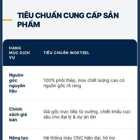
TIÊU CHUẨN CUNG CẤP SẢN
PHẨM
HẠNG
MỤC DỊCH
TIÊU CHUẨN INOSTEEL
VỤ
Nguồn
gốc
100% phôi thép, inox chất lượng cao có
nguyên
nguồn gốc rõ ràng
liệu
Chính
Giá gốc trực tiếp từ xưởng, chiết khấu cực
sách giá
sâu cho đại lý & dự án lớn
bán
Năng lực
Hệ thống máy CNC hiện đại, hỗ trợ