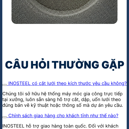
KỸ THUẬT
Sàng lọc nguyên liệu &
Linh kiện
CÂU HỎI THƯỜNG GẶP
INOSTEEL có cắt lưới theo kích thước yêu cầu không?
Chúng tôi sở hữu hệ thống máy móc gia công trực tiếp
tại xưởng, luôn sẵn sàng hỗ trợ cắt, dập, uốn lưới theo
đúng bản vẽ kỹ thuật hoặc thông số mà dự án yêu cầu.
Chính sách giao hàng cho khách tỉnh như thế nào?
INOSTEEL hỗ trợ giao hàng toàn quốc. Đối với khách