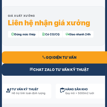
GIÁ XUẤT XƯỞNG
Liên hệ nhận giá xưởng
verified
description
local_shipping
Đúng mác thép
Có CO/CQ
Giao nhanh 24h
call
GỌI ĐIỆN TƯ VẤN
chat
CHAT ZALO TƯ VẤN KỸ THUẬT
engineering
inventory
TƯ VẤN KỸ THUẬT
HÀNG SẴN KHO
Hỗ trợ tính toán định lượng
Quy mô > 5000m2 lưới