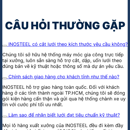
Sàng lọc nguyên liệu &
Linh kiện
CÂU HỎI THƯỜNG GẶP
INOSTEEL có cắt lưới theo kích thước yêu cầu không?
Chúng tôi sở hữu hệ thống máy móc gia công trực tiếp
tại xưởng, luôn sẵn sàng hỗ trợ cắt, dập, uốn lưới theo
đúng bản vẽ kỹ thuật hoặc thông số mà dự án yêu cầu.
Chính sách giao hàng cho khách tỉnh như thế nào?
INOSTEEL hỗ trợ giao hàng toàn quốc. Đối với khách
hàng ở các tỉnh thành ngoài TP.HCM, chúng tôi sẽ đóng
gói kiện hàng cẩn thận và gửi qua hệ thống chành xe uy
tín với cước phí tối ưu nhất.
Làm sao để nhận biết lưới đạt tiêu chuẩn kỹ thuật?
Mọi lô hàng xuất xưởng của INOSTEEL đều đi kèm đầy