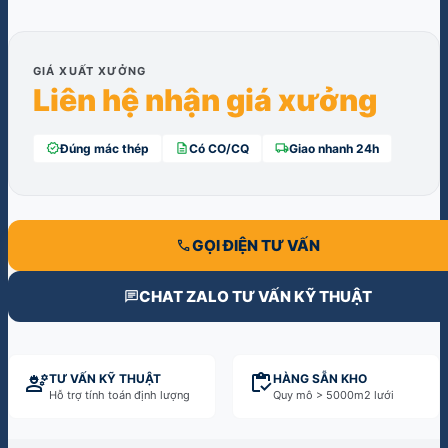
GIÁ XUẤT XƯỞNG
Liên hệ nhận giá xưởng
verified
description
local_shipping
Đúng mác thép
Có CO/CQ
Giao nhanh 24h
call
GỌI ĐIỆN TƯ VẤN
chat
CHAT ZALO TƯ VẤN KỸ THUẬT
engineering
inventory
TƯ VẤN KỸ THUẬT
HÀNG SẴN KHO
Hỗ trợ tính toán định lượng
Quy mô > 5000m2 lưới