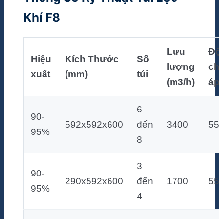
Khí F8
Lưu
Đ
Hiệu
Kích Thước
Số
lượng
c
xuất
(mm)
túi
(m3/h)
á
6
90-
592x592x600
đến
3400
55
95%
8
3
90-
290x592x600
đến
1700
55
95%
4