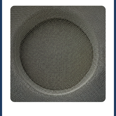
NÔNG NGHIỆP
Chuồng trại chăn nuôi
chất lượng cao
KỸ THUẬT