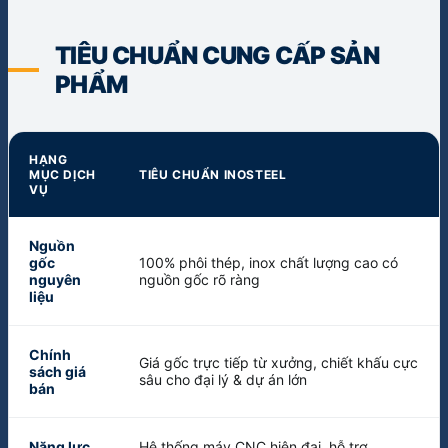
TIÊU CHUẨN CUNG CẤP SẢN
PHẨM
HẠNG
MỤC DỊCH
TIÊU CHUẨN INOSTEEL
VỤ
Nguồn
gốc
100% phôi thép, inox chất lượng cao có
nguyên
nguồn gốc rõ ràng
liệu
Chính
Giá gốc trực tiếp từ xưởng, chiết khấu cực
sách giá
sâu cho đại lý & dự án lớn
bán
Năng lực
Hệ thống máy CNC hiện đại, hỗ trợ